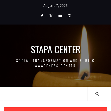
Skip
August 7, 2026
to
content
Facebook
Twitter
Youtube
Instagram
STAPA CENTER
SOCIAL TRANSFORMATION AND PUBLIC
AWARENESS CENTER
Primary
Menu