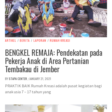
ARTIKEL
/
BERITA
/
LAPORAN
/
RUMAH KREASI
BENGKEL REMAJA: Pendekatan pada
Pekerja Anak di Area Pertanian
Tembakau di Jember
BY
STAPA CENTER
JANUARY 21, 2021
/
PRAKTIK BAIK Rumah Kreasi adalah pusat kegiatan bagi
anak usia 7 – 17 tahun yang