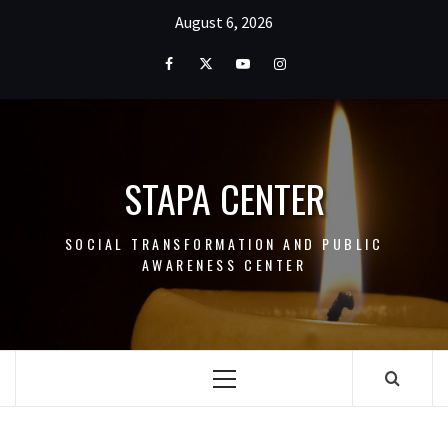
Skip
August 6, 2026
to
content
Facebook
Twitter
Youtube
Instagram
STAPA CENTER
SOCIAL TRANSFORMATION AND PUBLIC
AWARENESS CENTER
Primary
Menu