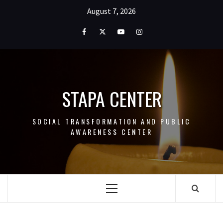
Skip
August 7, 2026
to
content
Facebook
Twitter
Youtube
Instagram
STAPA CENTER
SOCIAL TRANSFORMATION AND PUBLIC
AWARENESS CENTER
Primary
Menu