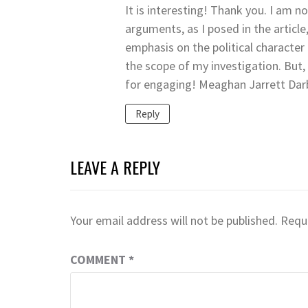
It is interesting! Thank you. I am n
arguments, as I posed in the article
emphasis on the political character 
the scope of my investigation. But,
for engaging! Meaghan Jarrett Dar
Reply
LEAVE A REPLY
Your email address will not be published.
Requi
COMMENT
*