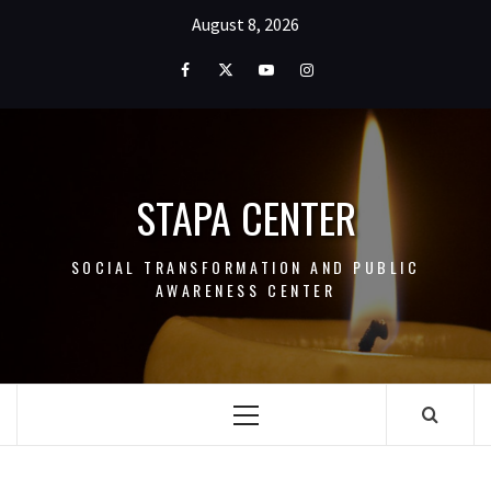
Skip
August 8, 2026
to
content
Facebook
Twitter
Youtube
Instagram
STAPA CENTER
SOCIAL TRANSFORMATION AND PUBLIC
AWARENESS CENTER
Primary
Menu