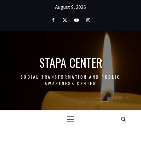
Skip
August 9, 2026
to
content
Facebook
Twitter
Youtube
Instagram
STAPA CENTER
SOCIAL TRANSFORMATION AND PUBLIC
AWARENESS CENTER
Primary
Menu