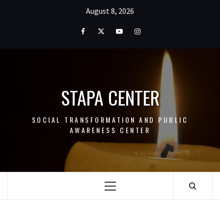
Skip
August 8, 2026
to
content
Facebook
Twitter
Youtube
Instagram
STAPA CENTER
SOCIAL TRANSFORMATION AND PUBLIC
AWARENESS CENTER
Primary
Menu