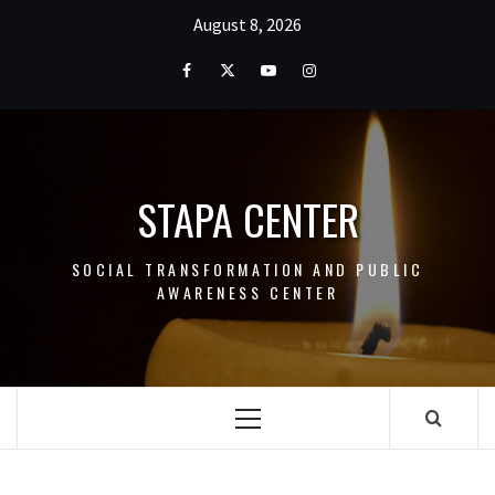
Skip
August 8, 2026
to
content
Facebook
Twitter
Youtube
Instagram
STAPA CENTER
SOCIAL TRANSFORMATION AND PUBLIC
AWARENESS CENTER
Primary
Menu