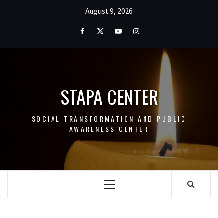
Skip
August 9, 2026
to
content
Facebook
Twitter
Youtube
Instagram
STAPA CENTER
SOCIAL TRANSFORMATION AND PUBLIC
AWARENESS CENTER
Primary
Menu