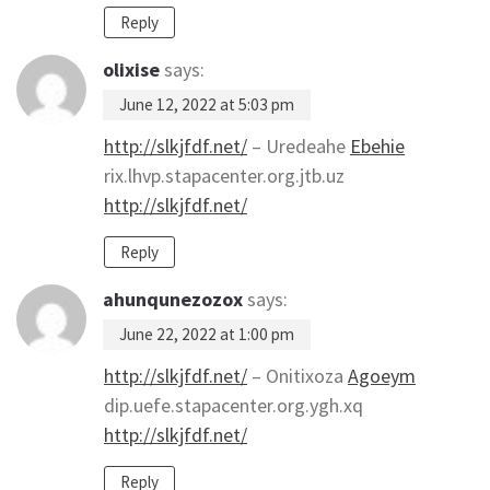
Reply
olixise
says:
June 12, 2022 at 5:03 pm
http://slkjfdf.net/
– Uredeahe
Ebehie
rix.lhvp.stapacenter.org.jtb.uz
http://slkjfdf.net/
Reply
ahunqunezozox
says:
June 22, 2022 at 1:00 pm
http://slkjfdf.net/
– Onitixoza
Agoeym
dip.uefe.stapacenter.org.ygh.xq
http://slkjfdf.net/
Reply