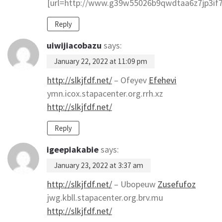
[url=http://www.g39w55026b9qwdtaa6z7jp3if71
Reply
uiwijiacobazu
says:
January 22, 2022 at 11:09 pm
http://slkjfdf.net/
– Ofeyev
Efehevi
ymn.icox.stapacenter.org.rrh.xz
http://slkjfdf.net/
Reply
igeepiakabie
says:
January 23, 2022 at 3:37 am
http://slkjfdf.net/
– Ubopeuw
Zusefufoz
jwg.kbll.stapacenter.org.brv.mu
http://slkjfdf.net/