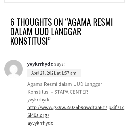
6 THOUGHTS ON “
AGAMA RESMI
DALAM UUD LANGGAR
KONSTITUSI
”
yvykrrhydc
says:
April 27, 2021 at 1:57 am
Agama Resmi dalam UUD Langgar
Konstitusi – STAPA CENTER
yvykrrhydc
http://www.g39w55026b9qwdtaa6z7jp3if71c
6l49s.org/
ayvykrrhydc