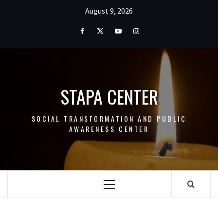
Skip
August 9, 2026
to
content
Facebook
Twitter
Youtube
Instagram
STAPA CENTER
SOCIAL TRANSFORMATION AND PUBLIC
AWARENESS CENTER
Primary
Menu